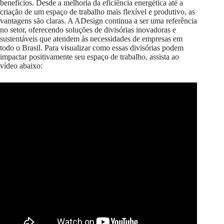
benefícios. Desde a melhoria da eficiência energética até a
criação de um espaço de trabalho mais flexível e produtivo, as
vantagens são claras. A ADesign continua a ser uma referência
no setor, oferecendo soluções de divisórias inovadoras e
sustentáveis que atendem às necessidades de empresas em
todo o Brasil. Para visualizar como essas divisórias podem
impactar positivamente seu espaço de trabalho, assista ao
vídeo abaixo: