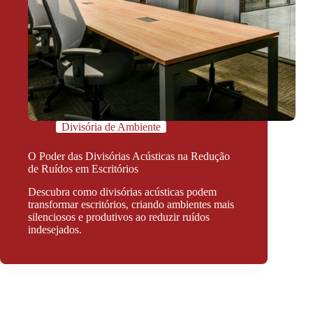
Divisória de Ambiente
O Poder das Divisórias Acústicas na Redução
de Ruídos em Escritórios
Descubra como divisórias acústicas podem
transformar escritórios, criando ambientes mais
silenciosos e produtivos ao reduzir ruídos
indesejados.