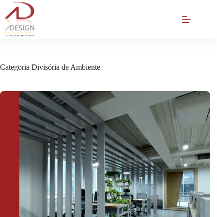
Pular
para
o
conteúdo
Categoria
Divisória de Ambiente