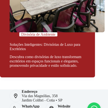
Divisória de Ambiente
Soluções Inteligentes: Divisórias de Luxo para
Escritórios
Descubra como divisórias de luxo transformam
escritórios em espaços funcionais e elegantes,
promovendo privacidade e estilo sofisticado.
Endereço
Via das Magnólias, 358
Jardim Colibri - Cotia • SP
WhatsApp
Website