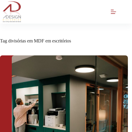
Pular
para
o
conteúdo
Tag
divisórias em MDF em escritórios