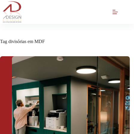
Pular
para
o
conteúdo
Tag
divisórias em MDF