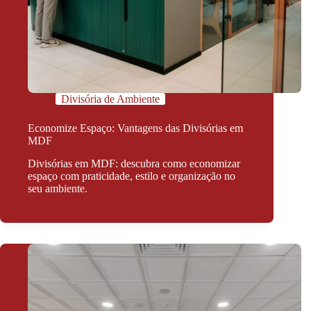
Divisória de Ambiente
Economize Espaço: Vantagens das Divisórias em
MDF
Divisórias em MDF: descubra como economizar
espaço com praticidade, estilo e organização no
seu ambiente.