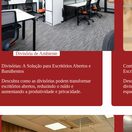
Divisória de Ambiente
Divisórias: A Solução para Escritórios Abertos e
Como
Barulhentos
Escr
Descubra como as divisórias podem transformar
Desc
escritórios abertos, reduzindo o ruído e
divi
aumentando a produtividade e privacidade.
espa