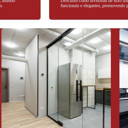
, aliando
Descubra como divisórias de luxo tr
o.
funcionais e elegantes, promovendo pr