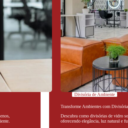
Divisória de Ambiente
Transforme Ambientes com Divisória
uenos,
Descubra como divisórias de vidro s
iente.
oferecendo elegância, luz natural e f