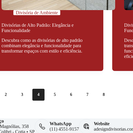
Divisória de Ambiente
Divisórias de Alto Padrão: Elegância e
Divi
Funcionalidade
Func
Descubra como as divisórias de alto padrão
Desc
combinam elegância e funcionalidade para
tran
transformar espaços com estilo e eficiência.
func
efic
2
3
4
5
6
7
8
ço
WhatsApp
Website
 Magnólias, 358
(11) 4551‑9157
adesigndivisorias.c
olibri - Cotia • SP