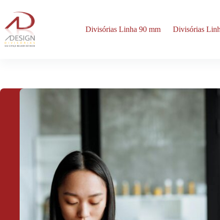
Pular
para
o
Divisórias Linha 90 mm
Divisórias Li
conteúdo