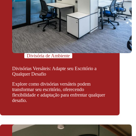
Divisória de Ambiente
Divisórias Versáteis: Adapte seu Escritório a
Qualquer Desafio
Explore como divisórias versáteis podem
transformar seu escritório, oferecendo
flexibilidade e adaptação para enfrentar qualquer
desafio.